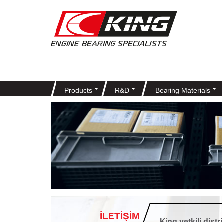
Products
R&D
Bearing Materials
İLETİŞİM
King yetkili di