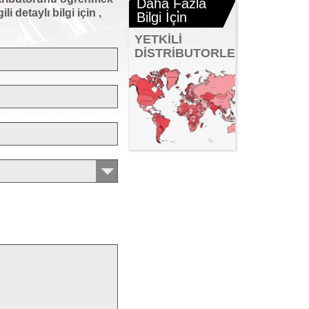
Daha Fazla
i detaylı bilgi için ,
Bilgi İçi̇n
YETKİLİ
DİSTRİBUTORLER