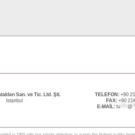
akları San. ve Tic. Ltd. Şti.
TELEFON:
+90 21
Istanbul
FAX:
+90 216
E-MAİL:
tu
****
@
*
ded in 1960 with one simple objective: to supply the highest quality bearin