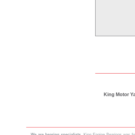
King Motor Yat
We are bearing specialists.
King Engine Bearings was foun