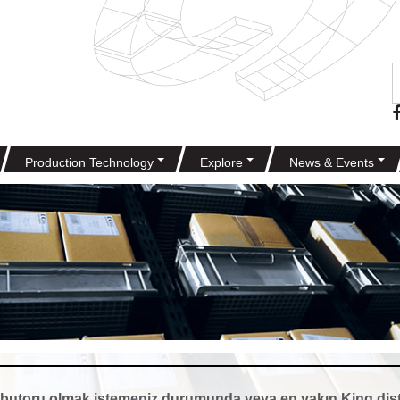
Production Technology
Explore
News & Events
stributoru olmak istemeniz durumunda,veya en yakın King di