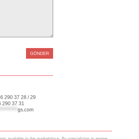
6 290 37 28 / 29
 290 37 31
**********
gs.com
gs available in the marketplace. By specializing in engine