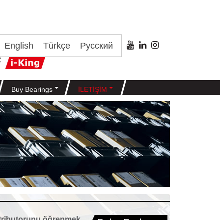
English
Türkçe
Русский
Buy Bearings
İLETİŞİM
stributorunu öğrenmek